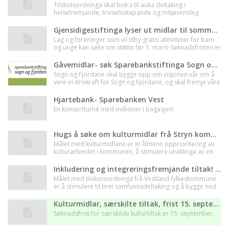
Tilskotsordninga skal bidra til auka deltaking i
helsefremjande, trivselsskapande og miljøvennleg
friluftsliv for alle grupper i befolkninga, med vekt på dei
gruppene som er særskilt prioriterte i ordninga. Kven kan
Gjensidigestiftinga lyser ut midlar til sommarferieaktivitet og sommarjobb!
søkje? Du kan søkje om tilskot dersom du representerer:
Lag og foreninger som vil tilby gratis aktiviteter for barn
Ei frivillig medlemsorganisasjon som er registrert i
og unge kan søke om støtte før 1. mars! Søknadsfristen er
Einingsregisteret og arbeider med friluftslivsaktivitetar. Eit
1. mars 2024 klokken 16.00 .
interkommunalt friluftsråd. Friluftsrådenes Landsforbund.
Gåvemidlar- søk Sparebankstiftinga Sogn og Fjordane
Sogn og Fjordane skal bygge opp om visjonen vår om å
vere ei drivkraft for Sogn og Fjordane, og skal fremje våre
verdiar; mangfald, trivsel og utvikling.
Hjartebank- Sparebanken Vest
En konsertturné med millioner i bagasjen!
Hugs å søke om kulturmidlar frå Stryn kommune!
Målet med kulturmidlane er ei ålmenn opprioritering av
kulturarbeidet i kommunen, å stimulere utviklinga av eit
variert og aktivt miljø og å skape aktivitetar og tiltak i heile
kommunen! Søk før 15.mars
Inkludering og integreringsfremjande tiltak! Frist 1.mars
Målet med tilskotsordninga frå Vestland fylkeskommune
er å stimulere til brei samfunnsdeltaking og å bygge ned
hinder som stengjer for dette. Ordninga skal bidra til å
motverke utanforskap, og stimulere til variasjon og
Kulturmidlar, særskilte tiltak, frist 15. september
mangfald i tilbod og aktivitetar.
Søknadsfrist for særskilde kulturtiltak er 15. september.