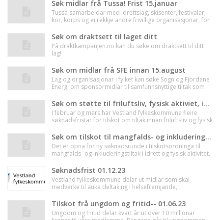
mars!
Søk midlar frå Tussa! Frist 15.januar
Tussa samarbeidar med idrettslag, skisenter, festivalar,
kor, korps og ei rekkje andre frivillige organisasjonar, for
at bygdene våre skal vere attraktive stader å bu, arbeide
og besøkje.
Søk om draktsett til laget ditt
På draktkampanjen.no kan du søke om draktsett til ditt
lag!
Søk om midlar frå SFE innan 15.august
Lag og organisasjonar i fylket kan søke Sogn og Fjordane
Energi om sponsormidlar til samfunnsnyttige tiltak som
aukar bulyst og glede for allmennheita.
Søk om støtte til friluftsliv, fysisk aktiviet, inkludering og mangfald!
I februar og mars har Vestland fylkeskommune fleire
søknadsfristar for tilskot om tiltak innan friluftsliv og fysisk
aktivitet, inkludering, mangfald, kunst og idrett.
Søk om tilskot til mangfalds- og inkluderingstiltak til idrett og fysisk aktivitet
Det er opna for ny søknadsrunde i tilskotsordninga til
mangfalds- og inkluderingstiltak i idrett og fysisk aktivitet.
Lotteri- og stiftelsestilsynet forvaltar tilskotsordninga som
skal legge til rette for auka deltaking i idrett og fysisk
Søknadsfrist 01.12.23
aktivitet. Det kan gjevast tilskot til prosjekt eller til å få
Vestland fylkeskommune delar ut midlar som skal
dekka eingongsutgifter i 2023 og 2024.
medverke til auka deltaking i helsefremjande,
trivselsskapande og miljøvennleg friluftsliv for alle
grupper i befolkninga.
Tilskot frå ungdom og fritid-- 01.06.23
Ungdom og Fritid delar kvart år ut over 10 millionar