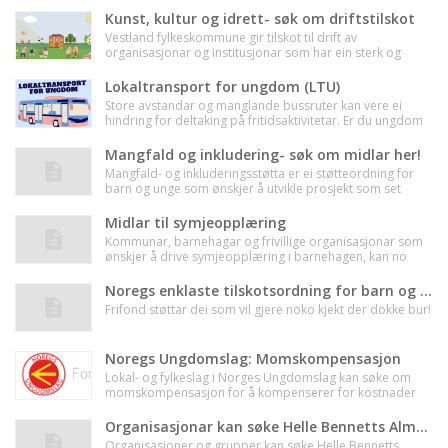
Kunst, kultur og idrett- søk om driftstilskot
Vestland fylkeskommune gir tilskot til drift av
organisasjonar og institusjonar som har ein sterk og
tydeleg verdi for kultur- og idrettsfeltet i heile eller store
deler av Vestland fylke. Søknadsfrist for driftsstøtte i 2024
Lokaltransport for ungdom (LTU)
er 15. mars.
Store avstandar og manglande bussruter kan vere ei
hindring for deltaking på fritidsaktivitetar. Er du ungdom
eller arrangør av ein aktivitet, og veit at det er behov for
skyss?
Mangfald og inkludering- søk om midlar her!
Mangfald- og inkluderingsstøtta er ei støtteordning for
barn og unge som ønskjer å utvikle prosjekt som set
fokus på mangfald, haldningar og deltaking.
Midlar til symjeopplæring
Kommunar, barnehagar og frivillige organisasjonar som
ønskjer å drive symjeopplæring i barnehagen, kan no
søkje om tilskot for 2022.
Noregs enklaste tilskotsordning for barn og unge- Frifond
Frifond støttar dei som vil gjere noko kjekt der dokke bur!
Noregs Ungdomslag: Momskompensasjon
Lokal- og fylkeslag i Norges Ungdomslag kan søke om
momskompensasjon for å kompenserer for kostnader
som er brukt på merverdiavgift ved kjøp av varer og
tjenester.
Organisasjonar kan søke Helle Bennetts Almennyttige Fond
Organisasjoner og grupper kan søke Helle Bennetts