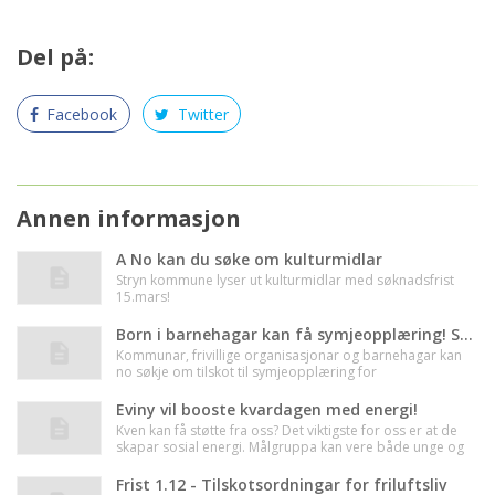
Del på:
Facebook
Twitter
Annen informasjon
A No kan du søke om kulturmidlar
Stryn kommune lyser ut kulturmidlar med søknadsfrist
15.mars!
Born i barnehagar kan få symjeopplæring! Søk tilskot hjå statsforvaltaren innen 21.august!
Kommunar, frivillige organisasjonar og barnehagar kan
no søkje om tilskot til symjeopplæring for
barnehagebarn.
Eviny vil booste kvardagen med energi!
Kven kan få støtte fra oss? Det viktigste for oss er at de
skapar sosial energi. Målgruppa kan vere både unge og
gamle – store og små.
Frist 1.12 - Tilskotsordningar for friluftsliv