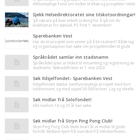
Allmennyttige Fond om midler til tiltak og prosjekter rettet
mot omsorg for døende og kronisk syke, behandling og
ettervern av rusmisbrukere, integreringstiltak og psykisk
Sjekk Helsedirektoratet sine tilskotsordningar!
utviklingshemmede. Søknader kan sendes fortløpende og
Sjå nærare på kvar enkelt ordning for å sjå om du
behandles fire ganger i året i forbindelse med styremøte
kvalifiserar for stønad. PS: Frist 1. desember!
Sparebanken Vest
Har du et prosjekt som venter på å bli realisert? Både lag
og organisasjoner kan søke om prosjektmidler til gode
formål – innen for eksempel kultur, sosialt ansvar,
utdanning og tiltak som bidrar til levende lokalsamfunn.
Språkrådet samlar inn stadsnamn
Språkrådet lyser ut tilskot til innsamling og registrering av
stadnamn. Søknadsfristen er 1. mai 2023.
Søk Ildsjelfondet- Sparebanken Vest
Ildsjelfondet støttar samfunnsnyttige prosjekt med kort
tidshorisont, og med opptil 50 000 kroner. Lag og ideelle
organisasjonar kan søke om stønad i løpet av tre årlege
søknadsrunder:. Neste søknadsfrist er 01. februar!
Søk midlar frå Solofondet!
Alle mellom 16 og 25 år kan søke
Søk midlar frå Stryn Ping Pong Club!
Stryn Ping Pong Club deler kvart år ut midlar til gode
formål. Midlane kjem frå overskot frå Oktoberfesten,
samt andre arrangement SPPC står bak. Søk innan 1.