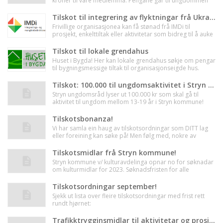
kroner til våre medlemma. Pengane går til ungdommen
sine lokale aktivitetar.
Tilskot til integrering av flyktningar frå Ukraina (20.mai)
Frivillige organisasjonea kan få stønad frå IMDi til
prosjekt, enkelttiltak eller aktivitetar som bidreg til å auke
arbeids- og samfunnsdeltakinga blant barn, unge og
vaksne som kjem til Noreg!
Tilskot til lokale grendahus
Huset i Bygda! Her kan lokale grendahus søkje om pengar
til bygningsmessige tiltak til organisasjonseigde hus.
Tilskot: 100.000 til ungdomsaktivitet i Stryn kommune
Stryn ungdomsråd lyser ut 100.000 kr som skal gå til
aktivitet til ungdom mellom 13-19 år i Stryn kommune!
Søknaden må vere utforma AV eller MED ein ungdom. Det
vert oppfordra til samarbeid med frivillege lag,
Tilskotsbonanza!
organisasjonar eller andre aktørar. Midlane kan gå til å
Vi har samla ein haug av tilskotsordningar som DITT lag
styrke ein eksisterande aktivitet, eller til noko heilt nytt!
eller foreining kan søke på! Men følg med, nokre av
fristane er rett rundt hjørnet
Tilskotsmidlar frå Stryn kommune!
Stryn kommune v/ kulturavdelinga opnar no for søknadar
om kulturmidlar for 2023. Søknadsfristen for alle
kategoriar er 15. mars.
Tilskotsordningar september!
Sjekk ut lista over fleire tilskotsordningar med frist rett
rundt hjørnet:
Trafikktrygginsmidlar til aktivitetar og prosjekt som fremmar trafikksikker åtferd!